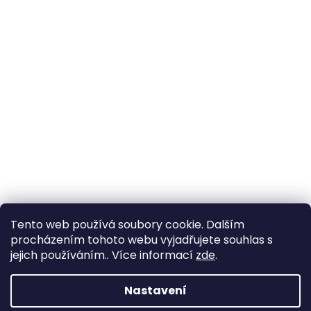
Tento web používá soubory cookie. Dalším
Sledovat na Instagramu
procházením tohoto webu vyjadřujete souhlas s
jejich používáním.. Více informací
zde
.
Vytvořil Shoptet
Nastavení