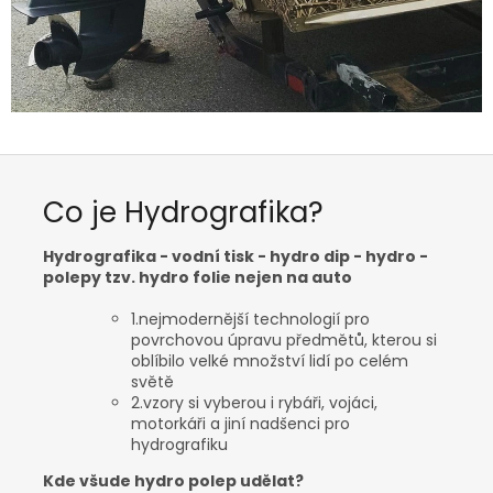
f
i
k
a
?
Co je Hydrografika?
Hydrografika - vodní tisk - hydro dip - hydro -
polepy tzv. hydro folie nejen na auto
1.
nejmodernější technologií pro
povrchovou úpravu předmětů, kterou si
oblíbilo velké množství lidí po celém
světě
2.
vzory si vyberou i rybáři, vojáci,
motorkáři a jiní nadšenci pro
hydrografiku
Kde všude hydro polep udělat?