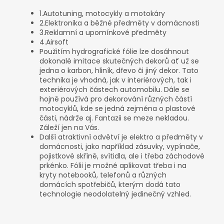
1.
Autotuning, motocykly a motokáry
2.
Elektronika a běžné předměty v domácnosti
3.
Reklamní a upomínkové předměty
4.
Airsoft
Použitím hydrografické fólie lze dosáhnout
dokonalé imitace skutečných dekorů ať už se
jedna o karbon, hliník, dřevo či jiný dekor. Tato
technika je vhodná, jak v interiérových, tak i
exteriérových částech automobilu. Dále se
hojně používá pro dekorování různých částí
motocyklů, kde se jedná zejména o plastové
části, nádrže aj. Fantazii se meze nekladou.
Záleží jen na Vás.
Další atraktivní odvětví je elektro a předměty v
domácnosti, jako například zásuvky, vypínače,
pojistkové skříně, svítidla, ale i třeba záchodové
prkénko. Fólii je možné aplikovat třeba i na
kryty notebooků, telefonů a různých
domácích spotřebičů, kterým dodá tato
technologie neodolatelný jedinečný vzhled.