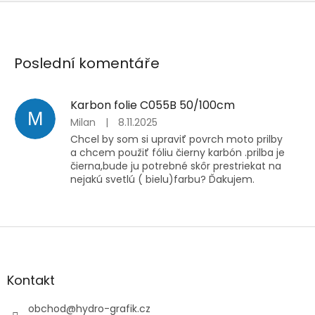
Poslední komentáře
Karbon folie C055B 50/100cm
M
Milan
|
8.11.2025
Chcel by som si upraviť povrch moto prilby
a chcem použiť fóliu čierny karbón .prilba je
čierna,bude ju potrebné skôr prestriekat na
nejakú svetlú ( bielu)farbu? Ďakujem.
Z
á
p
a
Kontakt
t
í
obchod
@
hydro-grafik.cz