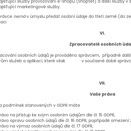
ajišťující služby provozování e-shopu (Shoptet) a další služby v
ajišťující marketingové služby.
rávce
nemá
v úmyslu předat osobní údaje do třetí země (do 
zaci
VI.
Zpracovatelé osobních úda
acování osobních údajů je prováděno správcem, případně další
rům služeb a aplikací, které však v současné době správc
VII.
Vaše práva
a podmínek stanovených v GDPR máte
rávo na přístup ke svým osobním údajům dle čl. 15 GDPR,
rávo opravu osobních údajů dle čl. 16 GDPR, popřípadě omezení z
rávo na výmaz osobních údajů dle čl. 17 GDPR,