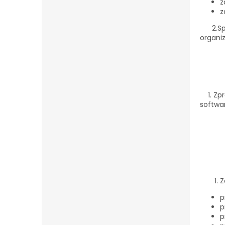
z
z
2.Sp
organi
1. Zpr
softwa
Z
p
p
p