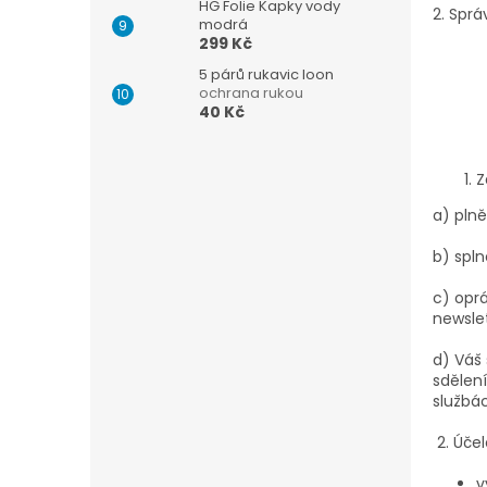
HG Folie Kapky vody
2. Spr
modrá
299 Kč
5 párů rukavic loon
ochrana rukou
40 Kč
Z
a) pln
b) spln
c) opr
newsle
d) Váš
sdělení
službá
2. Úče
v