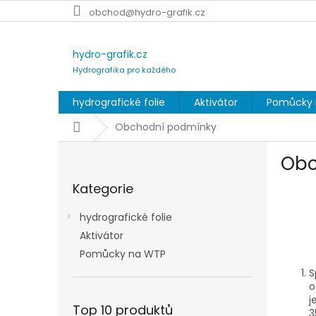
Přejít
obchod@hydro-grafik.cz
na
obsah
hydro-grafik.cz
Hydrografika pro každého
hydrografické folie
Aktivátor
Pomůcky 
Domů
Obchodní podmínky
P
Obc
o
Přeskočit
s
Kategorie
kategorie
t
r
hydrografické folie
a
Aktivátor
n
Pomůcky na WTP
n
í
S
p
o
j
a
Top 10 produktů
3