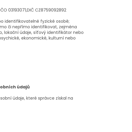
 IČO 03193071,DIČ CZ8759092892
 identifikovatelné fyzické osobě;
římo či nepřímo identifikovat, zejména
o, lokační údaje, síťový identifikátor nebo
, psychické, ekonomické, kulturní nebo
sobních údajů
obní údaje, které správce získal na