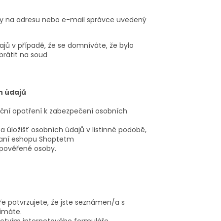
ky na adresu nebo e-mail správce uvedený
ů v případě, že se domníváte, že bylo
átit na soud
h údajů
zační opatření k zabezpečení osobních
a úložišť osobních údajů v listinné podobě,
raní eshopu Shoptetm
 pověřené osoby.
 potvrzujete, že jste seznámen/a s
ímáte.
ictvím internetového formuláře.