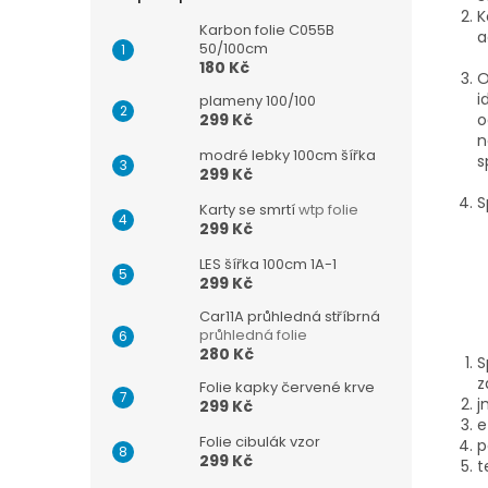
n
K
e
Karbon folie C055B
a
l
50/100cm
180 Kč
O
i
plameny 100/100
o
299 Kč
n
modré lebky 100cm šířka
s
299 Kč
S
Karty se smrtí
wtp folie
299 Kč
LES šířka 100cm 1A-1
299 Kč
Car11A průhledná stříbrná
průhledná folie
280 Kč
S
z
Folie kapky červené krve
j
299 Kč
e
Folie cibulák vzor
p
299 Kč
t