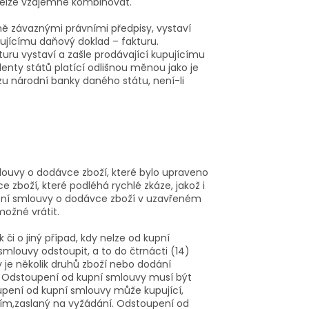
nelze vzájemně kombinovat.
ně závaznými právními předpisy, vystaví
ujícímu daňový doklad – fakturu.
uru vystaví a zašle prodávající kupujícímu
enty států platící odlišnou měnou jako je
 národní banky daného státu, není-li
louvy o dodávce zboží, které bylo upraveno
 zboží, které podléhá rychlé zkáze, jakož i
upní smlouvy o dodávce zboží v uzavřeném
možné vrátit.
či o jiný případ, kdy nelze od kupní
smlouvy odstoupit, a to do čtrnácti (14)
 je několik druhů zboží nebo dodání
ží. Odstoupení od kupní smlouvy musí být
upení od kupní smlouvy může kupující,
cím,zaslaný na vyžádání. Odstoupení od