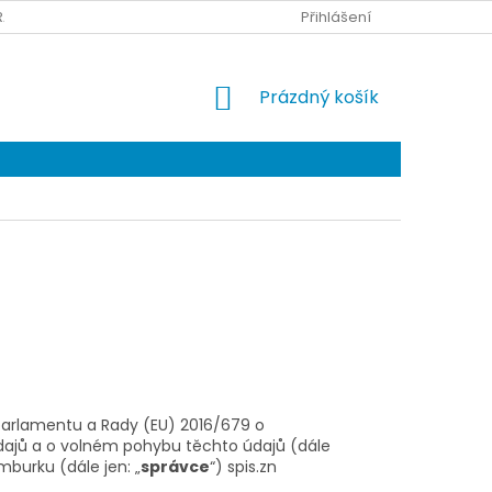
RANY OSOBNÍCH ÚDAJŮ
Přihlášení
NÁKUPNÍ
Prázdný košík
KOŠÍK
parlamentu a Rady (EU) 2016/679 o
dajů a o volném pohybu těchto údajů (dále
burku (dále jen: „
správce
“) spis.zn