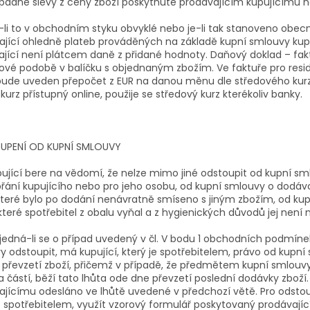
ípadné slevy z ceny zboží poskytnuté prodávajícím kupujícímu 
-li to v obchodním styku obvyklé nebo je-li tak stanoveno obec
ající ohledně plateb prováděných na základě kupní smlouvy kup
ající není plátcem daně z přidané hodnoty. Daňový doklad – fakt
rové podobě v balíčku s objednaným zbožím. Ve faktuře pro resid
bude uveden přepočet z EUR na danou měnu dle středového kurzu
kurz přístupný online, použije se středový kurz kterékoliv banky.
PENÍ OD KUPNÍ SMLOUVY
ující bere na vědomí, že nelze mimo jiné odstoupit od kupní sm
řání kupujícího nebo pro jeho osobu, od kupní smlouvy o dodávce
 které bylo po dodání nenávratně smíseno s jiným zbožím, od k
které spotřebitel z obalu vyňal a z hygienických důvodů jej není 
jedná-li se o případ uvedený v čl. V bodu 1 obchodních podmínek 
 odstoupit, má kupující, který je spotřebitelem, právo od kupní 
 převzetí zboží, přičemž v případě, že předmětem kupní smlouvy
a částí, běží tato lhůta ode dne převzetí poslední dodávky zbo
ajícímu odesláno ve lhůtě uvedené v předchozí větě. Pro odsto
je spotřebitelem, využít vzorový formulář poskytovaný prodávají