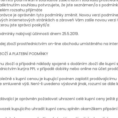
aškrtnutím souhlasu potvrzujete, že jste seznámen/a s podmínk
elém rozsahu přijímáte
právce je oprávněn tyto podmínky změnit. Novou verzi podmíne
vých internetových stránkách a zároveň Vám zašle novou verzi
terou jste správci poskytl/a
odmínky nabývají účinnosti dnem 25.5.2019.
odej zboží prostřednictvím on-line obchodu umístěného na int
BOŽÍ A PLATEBNÍ PODMÍNKY
u zboží a případné náklady spojené s dodáním zboží dle kupní 
dnictvím kurýra PPL v případě dobírky nebo online na účet prodá
olečně s kupní cenou je kupující povinen zaplatit prodávajícím
e smluvené výši. Není-li uvedeno výslovně jinak, rozumí se dále
dávající je oprávněn požadovat uhrazení celé kupní ceny ještě 
vazek kupujícího uhradit kupní cenu splněn okamžikem připsání 