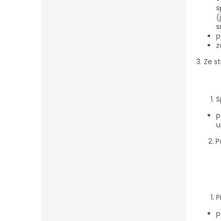
s
(
s
p
z
3. Ze 
S
p
u
2. Po 
P
p