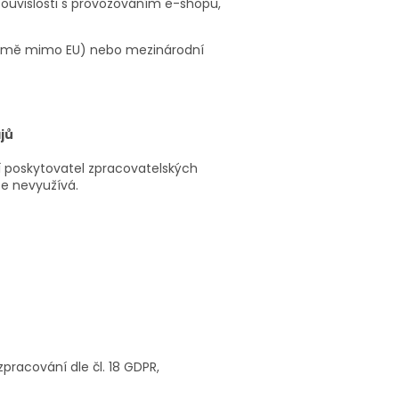
 souvislosti s provozováním e-shopu,
země mimo EU) nebo mezinárodní
jů
 poskytovatel zpracovatelských
e nevyužívá.
pracování dle čl. 18 GDPR,