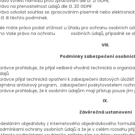
rávo vznést námitku proti zpracování dle čl. 21 GDPR,
rávo na přenositelnost údajů dle čl. 20 GDPR
rávo odvolat souhlas se zpracováním písemně nebo elektronic
 čl. III těchto podmínek.
e máte právo podat stížnost u Úřadu pro ochranu osobních údaj
no Vaše právo na ochranu osobních údajů, případně se obr
VIII.
Podmínky zabezpečení osobníc
právce prohlašuje, že přijal veškerá vhodná technická a organi
dajů.
právce přijal technická opatření k zabezpečení datových úložišť 
ejména antivirový program, zabezpečení poskytovatelem rozh
právce prohlašuje, že k osobním údajům mají přístup pouze jím
IX.
Závěrečná ustanovení
desláním objednávky z internetového objednávkového formuláře
odmínkami ochrany osobních údajů a že je v celém rozsahu přij
 těmito podmínkami souhlasíte zaškrtnutím souhlasu prostředn