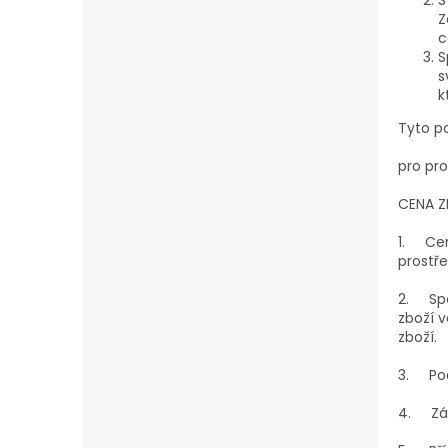
Z
c
S
s
k
Tyto p
pro pr
CENA Z
1.
Cen
prostře
2.
Sp
zboží v
zboží.
3.
Po
4.
Zá