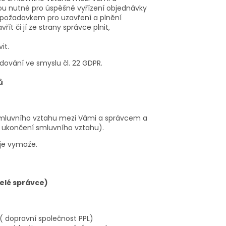
sou nutné pro úspěšné vyřízení objednávky
 požadavkem pro uzavření a plnění
 či jí ze strany správce plnit,
vit.
dování ve smyslu čl. 22 GDPR.
ů
 smluvního vztahu mezi Vámi a správcem a
d ukončení smluvního vztahu).
je vymaže.
elé správce)
 ( dopravní společnost PPL)