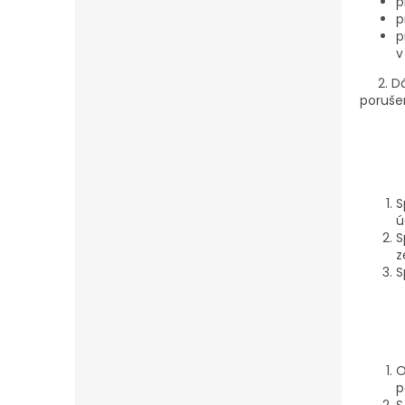
p
p
p
v
2. Dál
poruše
S
ú
S
z
S
O
p
S