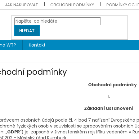
JAK NAKUPOVAT
OBCHODNÍ PODMÍNKY
PODMÍNKY OCH
HLEDAT
na WTP
Kontakt
hodní podmínky
Obchodní podmínky
I.
Základní ustanovení
právcem osobních údajů podle čl. 4 bod 7 nařízení Evropského 
chraně fyzických osob v souvislosti se zpracováním osobních ú
en: „
GDPR
”) je zapsaná v živnostenském rejstříku vedeném v Rum
50202 - Městský úřad Rumburk