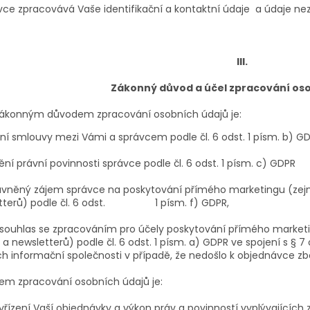
ávce zpracovává Vaše identifikační a kontaktní údaje a údaje ne
III.
Zákonný důvod a účel zpracování os
ákonným důvodem zpracování osobních údajů je:
ění smlouvy mezi Vámi a správcem podle čl. 6 odst. 1 písm. b) G
ění právní povinnosti správce podle čl. 6 odst. 1 písm. c) GDPR
ávněný zájem správce na poskytování přímého marketingu (zejm
tterů) podle čl. 6 odst. 1 písm. f) GDPR,
 souhlas se zpracováním pro účely poskytování přímého market
 a newsletterů) podle čl. 6 odst. 1 písm. a) GDPR ve spojení s § 
ch informační společnosti v případě, že nedošlo k objednávce z
lem zpracování osobních údajů je:
yřízení Vaší objednávky a výkon práv a povinností vyplývajícíc