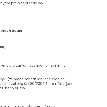
zbytné pro plnění smlouvy.
obních údajů
DPR,
éna pro zasílání obchodních sdělení a
ingu (zejména pro zasílání obchodních
7 odst. 2 zákona č. 480/2004 Sb., o některých
boží nebo služby.
h ze smluvního vztahu mezi Vámi a