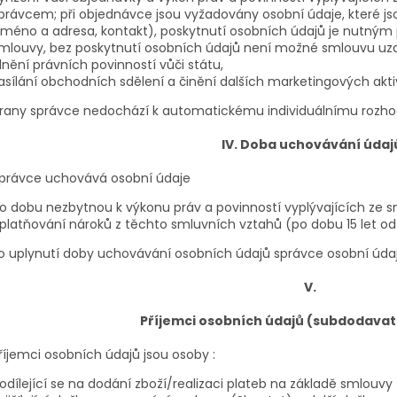
právcem; při objednávce jsou vyžadovány osobní údaje, které j
jméno a adresa, kontakt), poskytnutí osobních údajů je nutným
mlouvy, bez poskytnutí osobních údajů není možné smlouvu uzavřít
lnění právních povinností vůči státu,
asílání obchodních sdělení a činění dalších marketingových akti
strany správce nedochází k automatickému individuálnímu rozho
IV.
Doba uchovávání údaj
právce uchovává osobní údaje
o dobu nezbytnou k výkonu práv a povinností vyplývajících ze
platňování nároků z těchto smluvních vztahů (po dobu 15 let o
uplynutí doby uchovávání osobních údajů správce osobní úda
V.
Příjemci osobních údajů (subdodavat
říjemci osobních údajů jsou osoby :
odílející se na dodání zboží/realizaci plateb na základě smlouvy