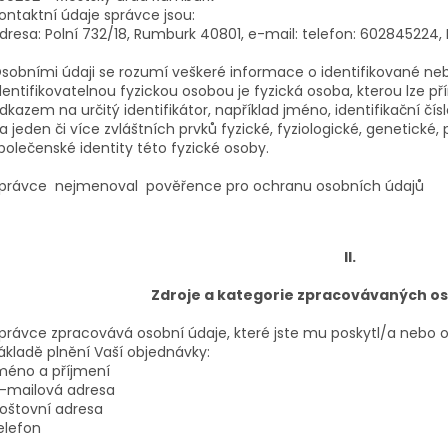
ontaktní údaje správce jsou:
dresa: Polní 732/18, Rumburk 40801, e-mail:
telefon: 602845224,
sobními údaji se rozumí veškeré informace o identifikované nebo
dentifikovatelnou fyzickou osobou je fyzická osoba, kterou lze p
dkazem na určitý identifikátor, například jméno, identifikační čísl
a jeden či více zvláštních prvků fyzické, fyziologické, genetické
polečenské identity této fyzické osoby.
právce nejmenoval pověřence pro ochranu osobních údajů
II.
Zdroje a kategorie zpracovávaných o
právce zpracovává osobní údaje, které jste mu poskytl/a nebo os
ákladě plnění Vaší objednávky:
méno a příjmení
-mailová adresa
oštovní adresa
elefon