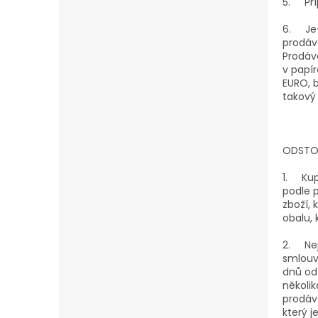
5.
Př
6.
Je
prodáv
Prodáv
v papí
EURO, 
takový 
ODSTOU
1.
Kup
podle p
zboží,
obalu, 
2.
Ne
smlouvy
dnů od
několik
prodáv
který 