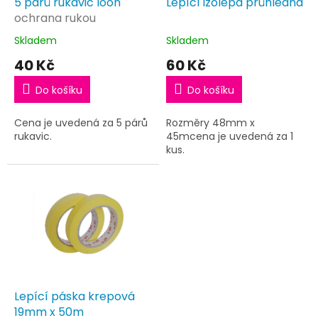
d
5 párů rukavic loon
Lepící izolepa průhledná
u
ochrana rukou
k
Skladem
Skladem
t
40 Kč
60 Kč
ů
Do košíku
Do košíku
Cena je uvedená za 5 párů
Rozměry 48mm x
rukavic.
45mcena je uvedená za 1
kus.
Lepící páska krepová
19mm x 50m