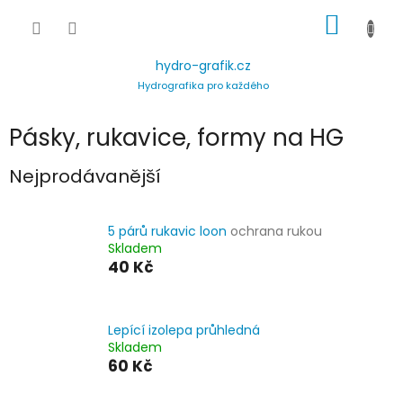
Přejít
NÁKUP
na
obsah
KOŠÍK
hydro-grafik.cz
Hydrografika pro každého
Pásky, rukavice, formy na HG
Nejprodávanější
5 párů rukavic loon
ochrana rukou
Skladem
40 Kč
Lepící izolepa průhledná
Skladem
60 Kč