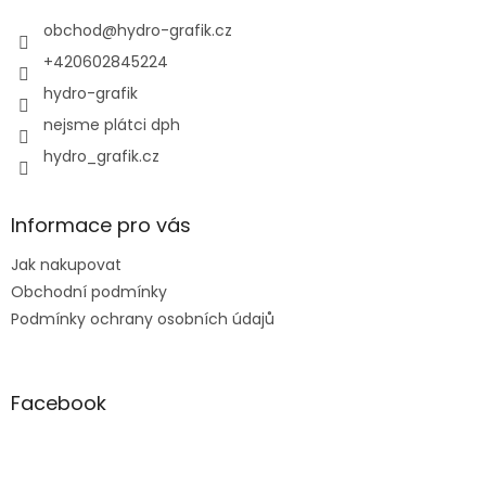
t
ý
í
obchod
@
hydro-grafik.cz
p
i
+420602845224
s
hydro-grafik
u
nejsme plátci dph
hydro_grafik.cz
Informace pro vás
Jak nakupovat
Obchodní podmínky
Podmínky ochrany osobních údajů
Facebook