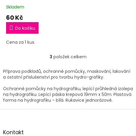
Skladem
60 Kč
Do košíku
Cena za 1 kus.
3
položek celkem
O
v
l
Příprava podkladů, ochranné pomůcky, maskování, lakování
á
a ostatní příslušenství pro tvorbu hydro-grafiky.
d
a
Ochranné pomůcky na hydrografiku, lepící průhledná izolepa
c
na hydrografiku. Lepící páska krepová 19mm x 50m. Plastová
í
forma na hydrografiku - bílá. Rukavice jednorázové.
p
r
Z
v
á
k
p
y
a
Kontakt
v