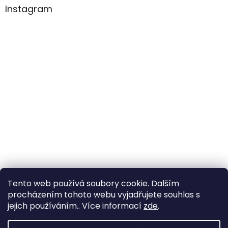
Instagram
Tento web používá soubory cookie. Dalším
Sledovat na Instagramu
procházením tohoto webu vyjadřujete souhlas s
jejich používáním.. Více informací
zde
.
Vytvořil Shoptet