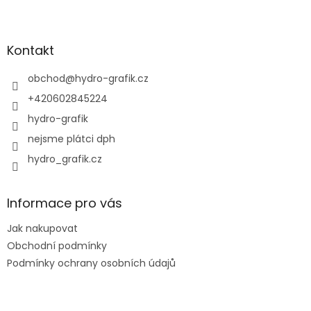
Z
á
p
a
Kontakt
t
í
obchod
@
hydro-grafik.cz
+420602845224
hydro-grafik
nejsme plátci dph
hydro_grafik.cz
Informace pro vás
Jak nakupovat
Obchodní podmínky
Podmínky ochrany osobních údajů