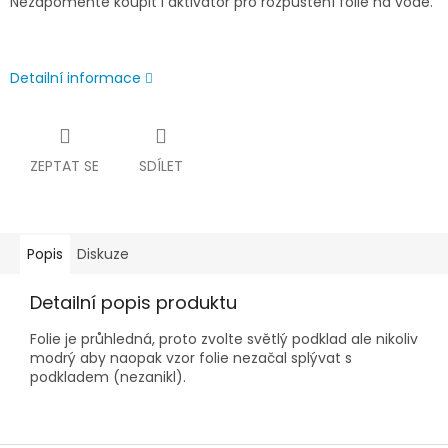
Nezapomeňte koupit i aktivátor pro rozpuštění folie na vodě.
Detailní informace
ZEPTAT SE
SDÍLET
Popis
Diskuze
Detailní popis produktu
Folie je průhledná, proto zvolte světlý podklad ale nikoliv
modrý aby naopak vzor folie nezačal splývat s
podkladem (nezanikl).