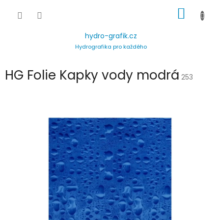
Přejít
NÁKUP
na
obsah
KOŠÍK
hydro-grafik.cz
Hydrografika pro každého
HG Folie Kapky vody modrá
253