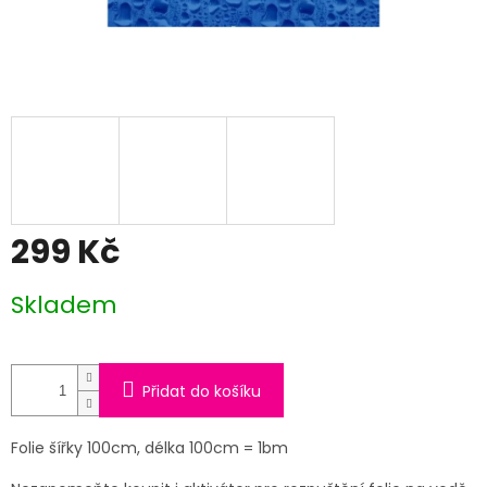
299 Kč
Měrná
Skladem
cena:
Přidat do košíku
Folie šířky 100cm, délka 100cm = 1bm