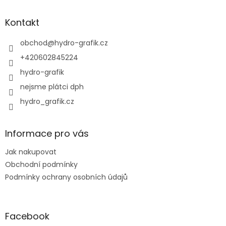
á
k
p
y
a
Kontakt
v
t
ý
í
obchod
@
hydro-grafik.cz
p
i
+420602845224
s
hydro-grafik
u
nejsme plátci dph
hydro_grafik.cz
Informace pro vás
Jak nakupovat
Obchodní podmínky
Podmínky ochrany osobních údajů
Facebook