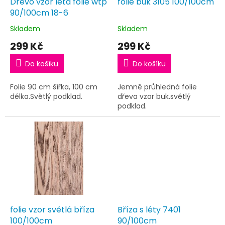
d
Dřevo vzor léta fólie wtp
folie buk 3105 100/100cm
u
90/100cm 18-6
k
Skladem
Skladem
t
299 Kč
299 Kč
ů
Do košíku
Do košíku
Folie 90 cm šířka, 100 cm
Jemně průhledná folie
délka.Světlý podklad.
dřeva vzor buk.světlý
podklad.
folie vzor světlá bříza
Bříza s léty 7401
100/100cm
90/100cm