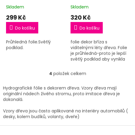
Skladem
Skladem
299 Kč
320 Kč
Do košíku
Do košíku
Průhledná folie.Světlý
folie dekor bříza s
podklad.
viditelnými léty dřeva. Folie
je průhledná-proto je lepší
světlý podklad aby vynikla
léta (čáry dřeva)90/100cm
4
položek celkem
O
v
l
Hydrografické fólie s dekorem dřeva. Vzory dřeva mají
á
originální nádech živého stromu, proto imitace dřeva je
d
dokonalá.
a
c
Vzory dřeva jsou často aplikované na interiéry automobilů (
í
desky, kolem budíků, volanty, dveře)
p
r
Z
v