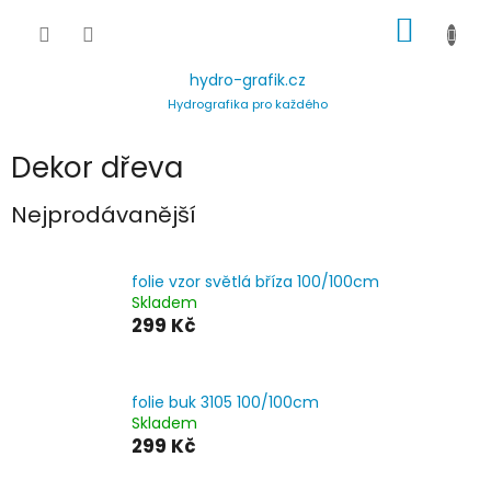
Přejít
NÁKUP
na
obsah
KOŠÍK
hydro-grafik.cz
Hydrografika pro každého
Dekor dřeva
Nejprodávanější
folie vzor světlá bříza 100/100cm
Skladem
299 Kč
folie buk 3105 100/100cm
Skladem
299 Kč