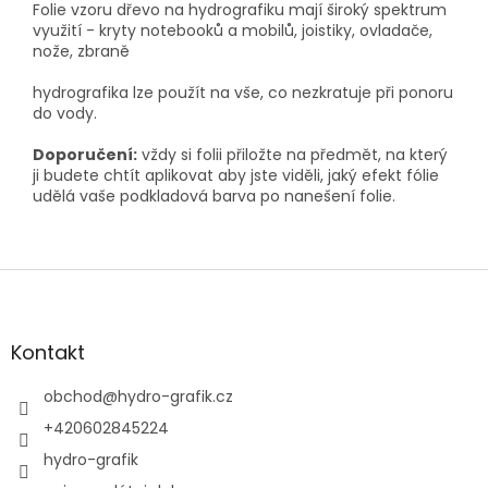
Folie vzoru dřevo na hydrografiku mají široký spektrum
využití - kryty notebooků a mobilů, joistiky, ovladače,
nože, zbraně
hydrografika lze použít na vše, co nezkratuje při ponoru
do vody.
Doporučení:
vždy si folii přiložte na předmět, na který
ji budete chtít aplikovat aby jste viděli, jaký efekt fólie
udělá vaše podkladová barva po nanešení folie.
Z
á
p
a
Kontakt
t
í
obchod
@
hydro-grafik.cz
+420602845224
hydro-grafik