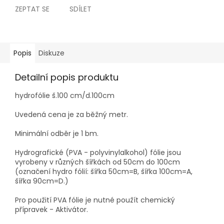
ZEPTAT SE
SDÍLET
Popis
Diskuze
Detailní popis produktu
hydrofólie š.100 cm/d.100cm
Uvedená cena je za běžný metr.
Minimální odběr je 1 bm.
Hydrografické (PVA - polyvinylalkohol) fólie jsou
vyrobeny v různých šířkách od 50cm do 100cm
(označení hydro fólií: šířka 50cm=B, šířka 100cm=A,
šířka 90cm=D.)
Pro použití PVA fólie je nutné použít chemický
přípravek - Aktivátor.