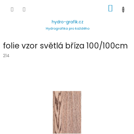
Přejít
NÁKUP
na
obsah
KOŠÍK
hydro-grafik.cz
Hydrografika pro každého
folie vzor světlá bříza 100/100cm
214