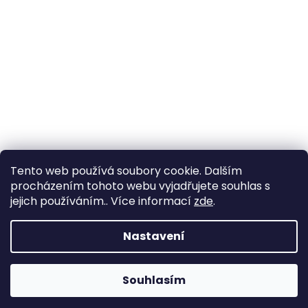
Tento web používá soubory cookie. Dalším
Sledovat na Instagramu
procházením tohoto webu vyjadřujete souhlas s
jejich používáním.. Více informací
zde
.
Vytvořil Shoptet
Nastavení
Copyright 2026
hydro-grafik.cz
. Všechna práva
Souhlasím
vyhrazena.