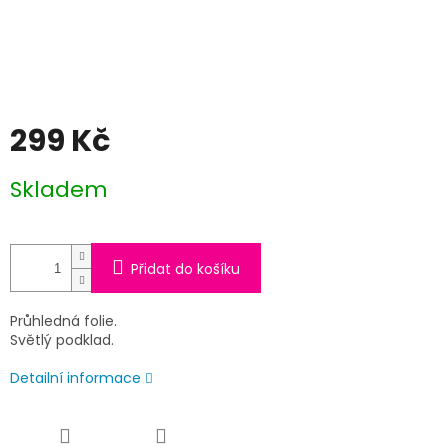
299 Kč
Měrná
Skladem
cena:
Přidat do košíku
Průhledná folie.
Světlý podklad.
Detailní informace