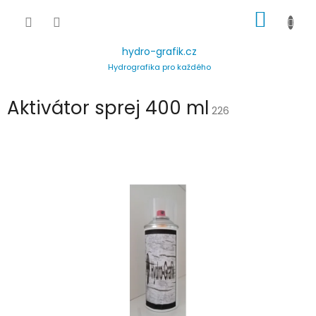
Přejít
NÁKUP
na
obsah
KOŠÍK
hydro-grafik.cz
Hydrografika pro každého
Aktivátor sprej 400 ml
226