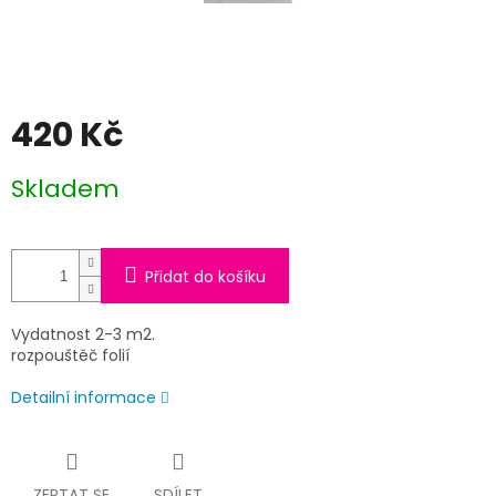
420 Kč
Měrná
Skladem
cena:
Přidat do košíku
Vydatnost 2-3 m2.
rozpouštěč folií
Detailní informace
ZEPTAT SE
SDÍLET