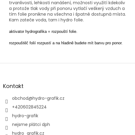
trvanlivosti, lehkosti nanášení, možnosti využití kdekoliv
a protože tlak vody při ponoru vytlačí veškerý vzduch a
tím folie pronikne na všechna i špatně dostupná místa.
Kam zateče voda, tam i hydro folie.
aktivator hydrografika = rozpouští folie.
rozpouštěč folií rozpustí a na hladině budete mít barvu pro ponor.
Z
á
p
a
Kontakt
t
í
obchod
@
hydro-grafik.cz
+420602845224
hydro-grafik
nejsme plátci dph
hydro_grafik.cz