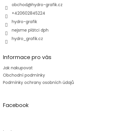
í
obchod
@
hydro-grafik.cz
+420602845224
hydro-grafik
nejsme plátci dph
hydro_grafik.cz
Informace pro vás
Jak nakupovat
Obchodní podmínky
Podmínky ochrany osobních údajů
Facebook