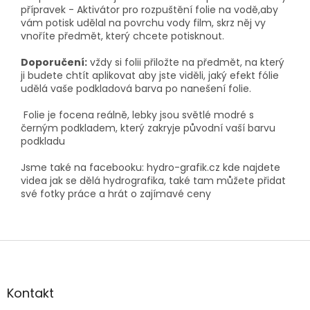
přípravek - Aktivátor pro rozpuštění folie na vodě,aby
vám potisk udělal na povrchu vody film, skrz něj vy
vnoříte předmět, který chcete potisknout.
Doporučení:
vždy si folii přiložte na předmět, na který
ji budete chtít aplikovat aby jste viděli, jaký efekt fólie
udělá vaše podkladová barva po nanešení folie.
Folie je focena reálně, lebky jsou světlé modré s
černým podkladem, který zakryje původní vaší barvu
podkladu
Jsme také na facebooku: hydro-grafik.cz kde najdete
videa jak se dělá hydrografika, také tam můžete přidat
své fotky práce a hrát o zajímavé ceny
Z
á
p
a
Kontakt
t