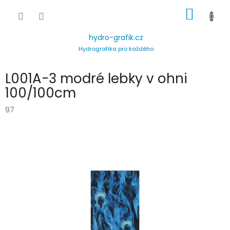
Přejít
NÁKUP
na
obsah
KOŠÍK
hydro-grafik.cz
Hydrografika pro každého
L001A-3 modré lebky v ohni
100/100cm
97