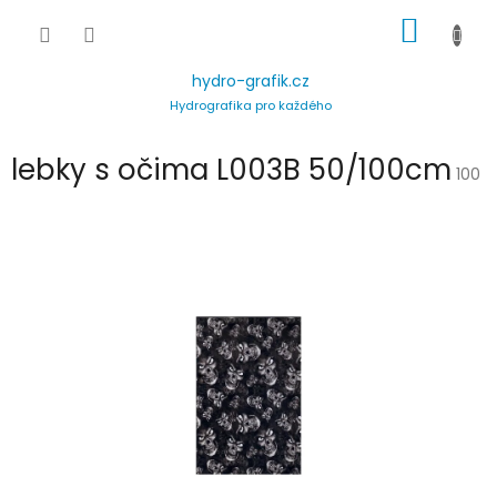
Přejít
NÁKUP
na
obsah
KOŠÍK
hydro-grafik.cz
Hydrografika pro každého
lebky s očima L003B 50/100cm
100