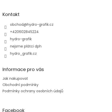
á
p
a
Kontakt
t
í
obchod
@
hydro-grafik.cz
+420602845224
hydro-grafik
nejsme plátci dph
hydro_grafik.cz
Informace pro vás
Jak nakupovat
Obchodní podmínky
Podmínky ochrany osobních údajů
Facebook