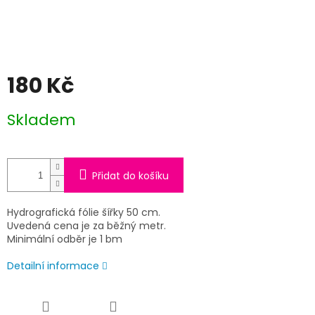
180 Kč
Měrná
Skladem
cena:
Přidat do košíku
Hydrografická fólie šířky 50 cm.
Uvedená cena je za běžný metr.
Minimální odběr je 1 bm
Detailní informace