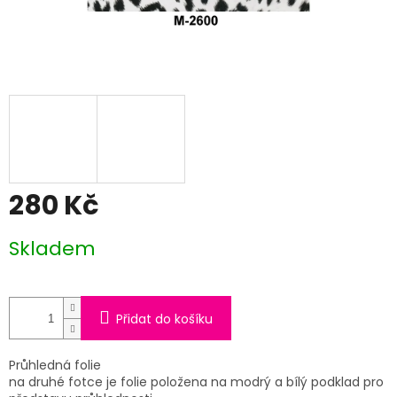
280 Kč
Měrná
Skladem
cena:
Přidat do košíku
Průhledná folie
na druhé fotce je folie položena na modrý a bílý podklad pro