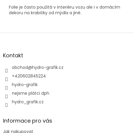
Folie je často použitá v interiéru vozu ale i v domácím
dekoru na krabičky od mýdla a jiné.
Z
á
p
a
Kontakt
t
í
obchod
@
hydro-grafik.cz
+420602845224
hydro-grafik
nejsme plátci dph
hydro_grafik.cz
Informace pro vás
Jak nakupovat