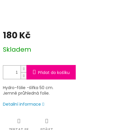
180 Kč
Měrná
Skladem
cena:
Přidat do košíku
Hydro-fólie -šířka 50 cm.
Jemně průhledná folie.
Detailní informace
ZEPTAT SE
SDÍLET