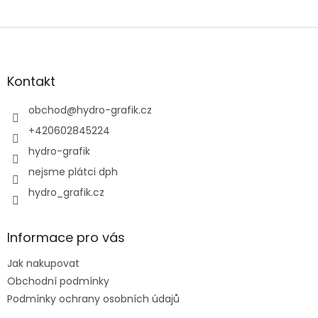
Z
á
p
a
Kontakt
t
í
obchod
@
hydro-grafik.cz
+420602845224
hydro-grafik
nejsme plátci dph
hydro_grafik.cz
Informace pro vás
Jak nakupovat
Obchodní podmínky
Podmínky ochrany osobních údajů