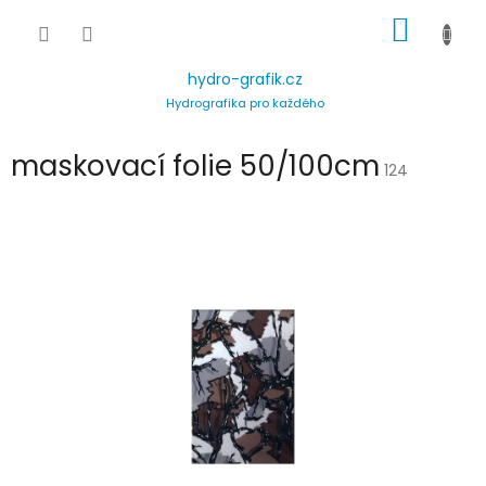
Přejít
NÁKUP
na
obsah
KOŠÍK
hydro-grafik.cz
Hydrografika pro každého
maskovací folie 50/100cm
124