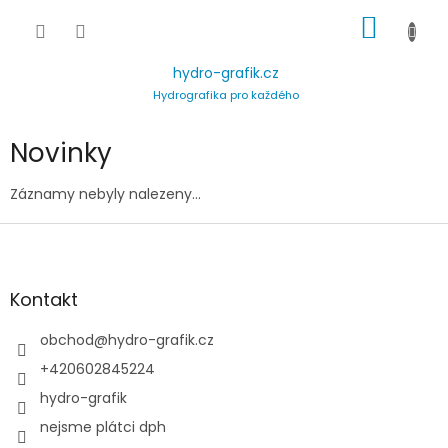
Přejít
NÁKUP
na
obsah
KOŠÍK
hydro-grafik.cz
Hydrografika pro každého
Novinky
Záznamy nebyly nalezeny...
Z
á
p
a
Kontakt
t
í
obchod
@
hydro-grafik.cz
+420602845224
hydro-grafik
nejsme plátci dph