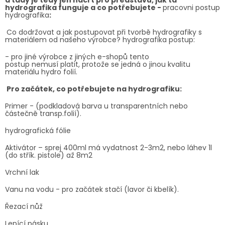
hydrografika funguje a co potřebujete -
pracovni postup
hydrografika
:
Co dodržovat a jak postupovat při tvorbě hydrografiky s
materiálem
od našeho výrobce?
hydrografika postup:
-
pro jiné výrobce z jiných e-shopů tento
postup
nemusí
platit, protože se jedná o jinou kvalitu
materiálu hydro folií.
Pro začátek, co potřebujete na hydrografiku:
Primer - (podkladová barva u transparentních nebo
částečně transp.folií).
hydrografická fólie
Aktivátor – sprej 400ml má vydatnost 2-3m2, nebo láhev 1l
(do střík. pistole) až 8m2
Vrchní lak
Vanu na vodu - pro začátek stačí (lavor či kbelík).
Řezací nůž
Lepící pásku