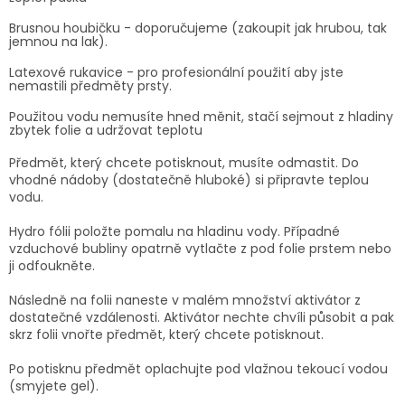
Brusnou houbičku - doporučujeme (zakoupit jak hrubou, tak
jemnou na lak).
Latexové rukavice - pro profesionální použití aby jste
nemastili předměty prsty.
Použitou
vodu nemusíte hned měnit
, stačí sejmout z hladiny
zbytek folie a udržovat teplotu
Předmět, který chcete potisknout, musíte odmastit.
Do
vhodné nádoby (dostatečně hluboké) si připravte teplou
vodu.
Hydro fólii
položte pomalu na hladinu vody. Případné
vzduchové bubliny opatrně vytlačte z pod folie prstem nebo
ji odfoukněte.
Následně na folii naneste v malém množství aktivátor z
dostatečné vzdálenosti. Aktivátor nechte chvíli působit a pak
skrz folii vnořte předmět, který chcete potisknout.
Po potisknu předmět oplachujte pod vlažnou
tekoucí vodou
(smyjete gel).