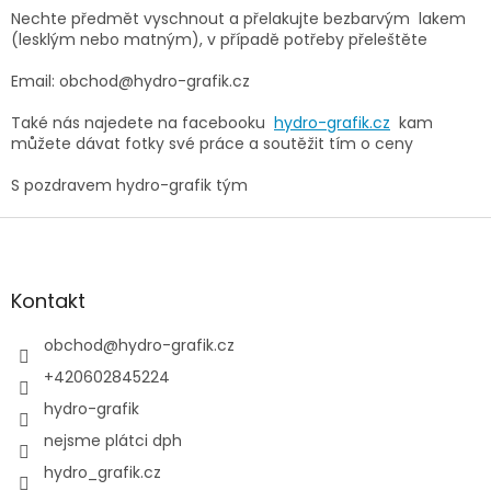
Nechte předmět vyschnout a přelakujte bezbarvým lakem
(lesklým nebo matným), v případě potřeby
přeleštěte
Email: obchod@hydro-grafik.cz
Také nás najedete na facebooku
hydro-grafik.cz
kam
můžete dávat fotky své práce a soutěžit tím o ceny
S pozdravem hydro-grafik tým
Z
á
p
a
Kontakt
t
í
obchod
@
hydro-grafik.cz
+420602845224
hydro-grafik
nejsme plátci dph
hydro_grafik.cz