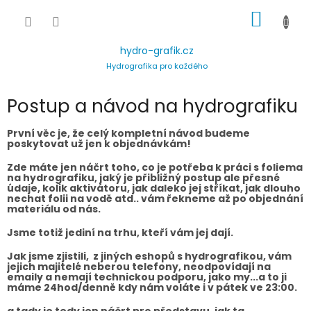
Přejít
NÁKUP
na
obsah
KOŠÍK
hydro-grafik.cz
Hydrografika pro každého
Postup a návod na hydrografiku
První věc je, že celý kompletní návod budeme
poskytovat už jen k objednávkám!
Zde máte jen náčrt toho, co je potřeba k práci s foliema
na hydrografiku, jaký je přibližný postup ale přesné
údaje, kolik aktivátoru, jak daleko jej stříkat, jak dlouho
nechat folii na vodě atd.. vám řekneme až po objednání
materiálu od nás.
Jsme totiž jediní na trhu, kteří vám jej dají.
Jak jsme zjistili, z
jiných eshopů
s hydrografikou, vám
jejich majitelé neberou telefony, neodpovídají na
emaily a nemají technickou podporu, jako my...a to ji
máme 24hod/denně kdy nám voláte i v pátek ve 23:00.
a tady je tedy jen náčrt pro představu, jak ta