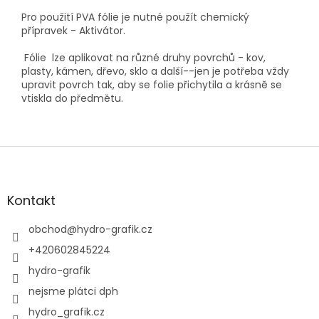
Pro použití PVA fólie je nutné použít chemický
přípravek - Aktivátor.
Fólie
lze aplikovat na různé druhy povrchů - kov,
plasty,
kámen
, dřevo, sklo a další--jen je potřeba vždy
upravit povrch tak, aby se folie přichytila a krásně se
vtiskla do předmětu.
Z
á
p
a
Kontakt
t
í
obchod
@
hydro-grafik.cz
+420602845224
hydro-grafik
nejsme plátci dph
hydro_grafik.cz