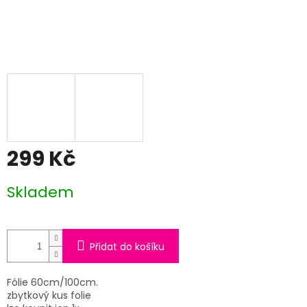
299 Kč
Měrná
Skladem
cena:
Přidat do košíku
Fólie 60cm/100cm.
zbytkový kus folie