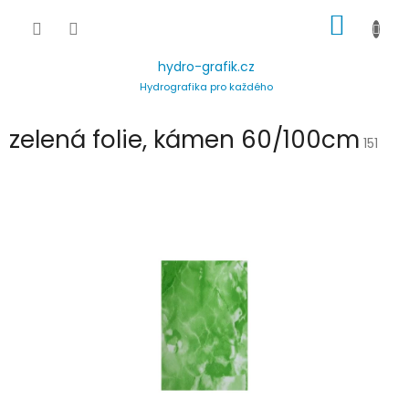
Přejít
NÁKUP
na
obsah
KOŠÍK
hydro-grafik.cz
Hydrografika pro každého
zelená folie, kámen 60/100cm
151