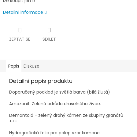
lze koupit jen 1x
Detailní informace
ZEPTAT SE
SDÍLET
Popis
Diskuze
Detailní popis produktu
Doporučený podklad je světlá barva (bílá,žlutá)
Amazonit.
Zelená
odrůda draselného živce.
Demantoid -
zelený
drahý
kámen
ze skupiny granátů
+++
Hydrografická folie pro polep vzor kamene.