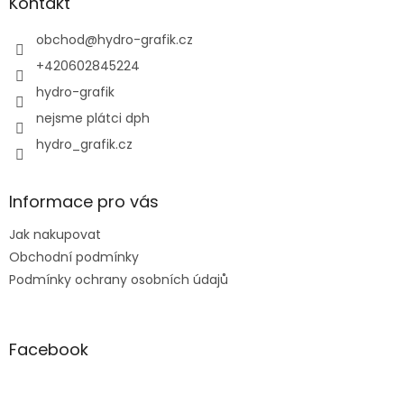
a
Kontakt
p
t
r
í
obchod
@
hydro-grafik.cz
v
k
+420602845224
y
hydro-grafik
v
ý
nejsme plátci dph
p
hydro_grafik.cz
i
s
u
Informace pro vás
Jak nakupovat
Obchodní podmínky
Podmínky ochrany osobních údajů
Facebook