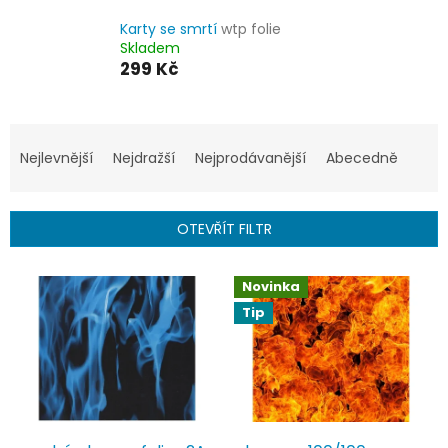
Karty se smrtí
wtp folie
Skladem
299 Kč
Ř
a
Nejlevnější
Nejdražší
Nejprodávanější
Abecedně
z
e
n
OTEVŘÍT FILTR
í
p
V
r
Novinka
ý
o
Tip
p
d
i
u
s
k
p
t
r
ů
o