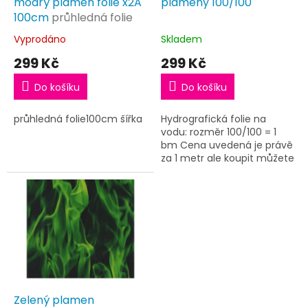
d
modrý plamen folie x2A
plameny 100/100
u
100cm
průhledná folie
k
Vyprodáno
Skladem
t
299 Kč
299 Kč
ů
Do košíku
Do košíku
průhledná folie100cm šířka
Hydrografická folie na
vodu: rozměr 100/100 = 1
bm Cena uvedená je právě
za 1 metr ale koupit můžete
v délce kolik potřebujete
Nezapomeňte koupit
aktivátor Doporučujeme...
Zelený plamen