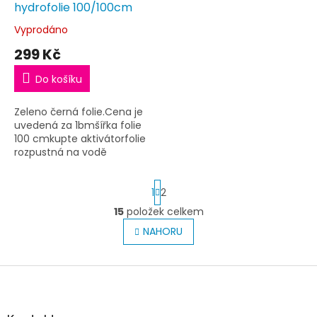
hydrofolie 100/100cm
Vyprodáno
299 Kč
Do košíku
Zeleno černá folie.Cena je
uvedená za 1bmšířka folie
100 cmkupte aktivátorfolie
rozpustná na vodě
S
1
2
t
r
15
položek celkem
O
á
v
NAHORU
n
l
k
o
á
v
Z
d
á
a
á
n
c
p
í
í