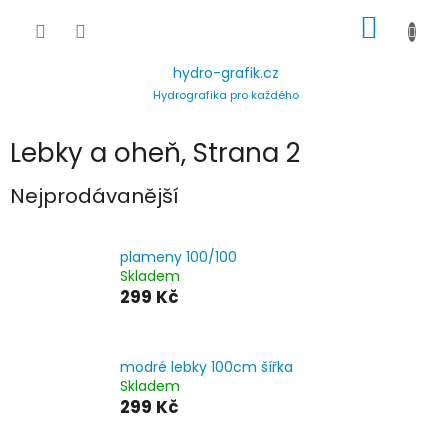
Přejít
NÁKUP
na
obsah
KOŠÍK
hydro-grafik.cz
Hydrografika pro každého
Lebky a oheň
, Strana 2
Nejprodávanější
plameny 100/100
Skladem
299 Kč
modré lebky 100cm šířka
Skladem
299 Kč